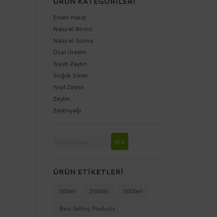
ÜRÜN KATEGORILERI
Erken Hasat
Naturel Birinci
Naturel Sızma
Özel Üretim
Siyah Zeytin
Soğuk Sıkım
Yeşil Zeytin
Zeytin
Zeytinyağı
Ara:
Ara
ÜRÜN ETIKETLERI
500ml
2000ml
5000ml
Best Selling Products