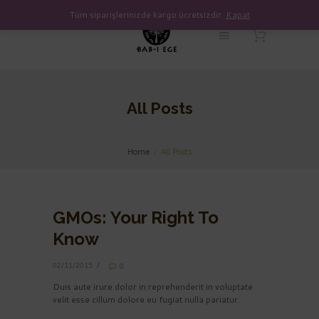
Tüm siparişlerinizde kargo ücretsizdir.
Kapat
All Posts
Home
All Posts
GMOs: Your Right To
Know
02/11/2015
0
Duis aute irure dolor in reprehenderit in voluptate
velit esse cillum dolore eu fugiat nulla pariatur.