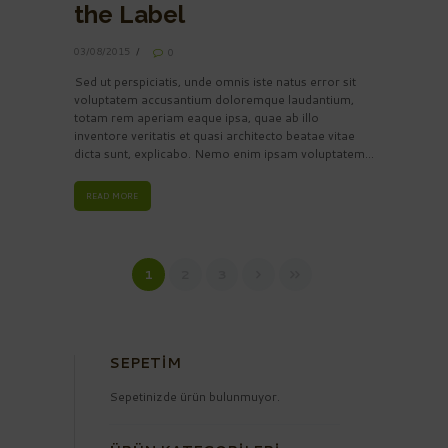
the Label
03/08/2015
0
Sed ut perspiciatis, unde omnis iste natus error sit
voluptatem accusantium doloremque laudantium,
totam rem aperiam eaque ipsa, quae ab illo
inventore veritatis et quasi architecto beatae vitae
dicta sunt, explicabo. Nemo enim ipsam voluptatem...
READ MORE
1
2
3
SEPETIM
Sepetinizde ürün bulunmuyor.