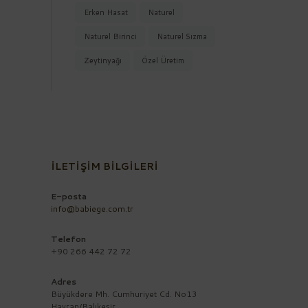
Erken Hasat
Naturel
Naturel Birinci
Naturel Sızma
Zeytinyağı
Özel Üretim
İLETİŞİM BİLGİLERİ
E-posta
info@babiege.com.tr
Telefon
+90 266 442 72 72
Adres
Büyükdere Mh. Cumhuriyet Cd. No13
Havran/Balıkesir