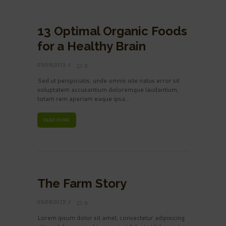
13 Optimal Organic Foods
for a Healthy Brain
05/08/2015
0
Sed ut perspiciatis, unde omnis iste natus error sit
voluptatem accusantium doloremque laudantium,
totam rem aperiam eaque ipsa…
READ MORE
The Farm Story
05/08/2015
0
Lorem ipsum dolor sit amet, consectetur adipisicing