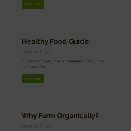
READ MORE
Healthy Food Guide
25/09/2015
0
Duis aute irure dolor in reprehenderit in voluptate
velit esse cillum
READ MORE
Why Farm Organically?
22/09/2015
0