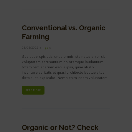
Conventional vs. Organic
Farming
03/08/2015
0
Sed ut perspiciatis, unde omnis iste natus error sit
voluptatem accusantium doloremque laudantium,
totam rem aperiam eaque ipsa, quae ab illo
inventore veritatis et quasi architecto beatae vitae
dicta sunt, explicabo. Nemo enim ipsam voluptatem...
READ MORE
Organic or Not? Check