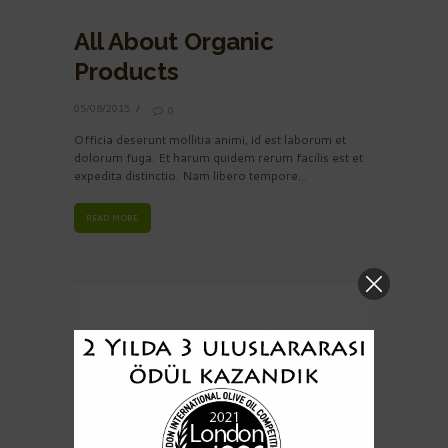
All About Organic
Products
05/08/2015
0
Officia deserunt mollitia animi, id est laborum et
dolorum fuga. Et harum quidem rerum facilis est et
expedita distinctio. Nam libero tempore…
READ MORE
The Love of God’s Power
04/08/2015
0
Sed ut perspiciatis, unde omnis iste natus error sit
voluptatem accusantium doloremque laudantium,
totam rem aperiam eaque ipsa, quae ab illo