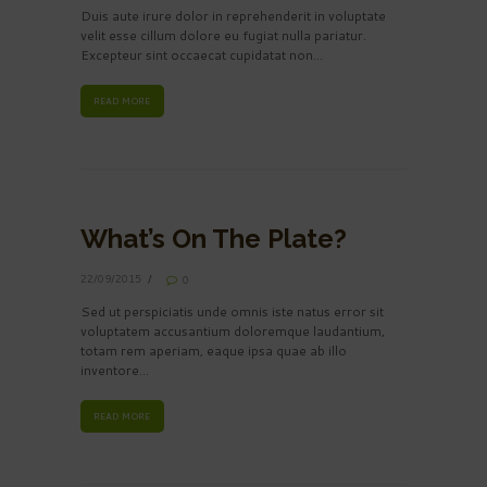
Duis aute irure dolor in reprehenderit in voluptate
velit esse cillum dolore eu fugiat nulla pariatur.
Excepteur sint occaecat cupidatat non…
READ MORE
What’s On The Plate?
22/09/2015
0
Sed ut perspiciatis unde omnis iste natus error sit
voluptatem accusantium doloremque laudantium,
totam rem aperiam, eaque ipsa quae ab illo
inventore…
READ MORE