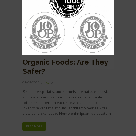
inventore veritatis et quasi architecto beatae vitae
dicta sunt, explicabo. Nemo enim ipsam voluptatem...
READ MORE
Organic Foods: Are They
Safer?
03/08/2015
0
Sed ut perspiciatis, unde omnis iste natus error sit
voluptatem accusantium doloremque laudantium,
totam rem aperiam eaque ipsa, quae ab illo
inventore veritatis et quasi architecto beatae vitae
dicta sunt, explicabo. Nemo enim ipsam voluptatem...
READ MORE