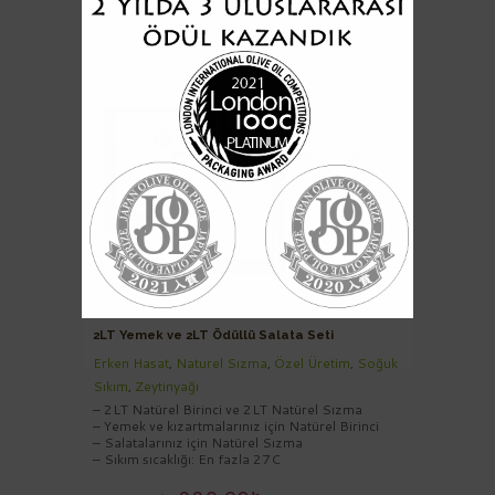
2LT Yemek ve 2LT Ödüllü Salata Seti
Erken Hasat
,
Naturel Sızma
,
Özel Üretim
,
Soğuk
Sıkım
,
Zeytinyağı
– 2LT Natürel Birinci ve 2LT Natürel Sızma
– Yemek ve kızartmalarınız için Natürel Birinci
– Salatalarınız için Natürel Sızma
– Sıkım sıcaklığı: En fazla 27C