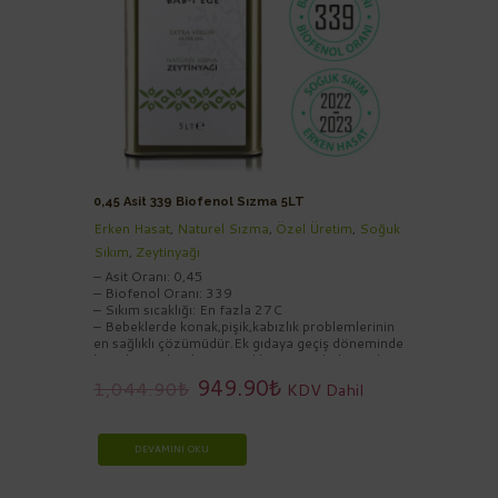
0,45 Asit 339 Biofenol Sızma 5LT
Erken Hasat
,
Naturel Sızma
,
Özel Üretim
,
Soğuk
Sıkım
,
Zeytinyağı
– Asit Oranı: 0,45
– Biofenol Oranı: 339
– Sıkım sıcaklığı: En fazla 27C
– Bebeklerde konak,pişik,kabızlık problemlerinin
en sağlıklı çözümüdür.Ek gıdaya geçiş döneminde
hazırlanacak sebze yemeklerine, çorbalarına bir
tatlı kaşığı zeytinyağının ilave edilmesi
949.90
₺
1,044.90
₺
KDV Dahil
önerilmektedir
DEVAMINI OKU