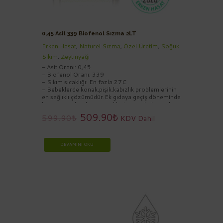
0,45 Asit 339 Biofenol Sızma 2LT
Erken Hasat
,
Naturel Sızma
,
Özel Üretim
,
Soğuk
Sıkım
,
Zeytinyağı
– Asit Oranı: 0,45
– Biofenol Oranı: 339
– Sıkım sıcaklığı: En fazla 27C
– Bebeklerde konak,pişik,kabızlık problemlerinin
en sağlıklı çözümüdür.Ek gıdaya geçiş döneminde
hazırlanacak sebze yemeklerine, çorbalarına bir
tatlı kaşığı zeytinyağının ilave edilmesi
509.90
₺
599.90
₺
KDV Dahil
önerilmektedir
DEVAMINI OKU