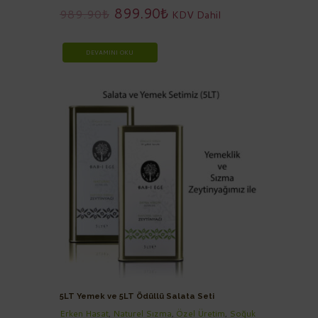
salata dahil olmak üzere tüm yemeklerinizde
899.90
₺
989.90
₺
KDV Dahil
kullanılabilir. 5 Litre teneke ambalajda
bulunmaktadır.
DEVAMINI OKU
5LT Yemek ve 5LT Ödüllü Salata Seti
Erken Hasat
,
Naturel Sızma
,
Özel Üretim
,
Soğuk