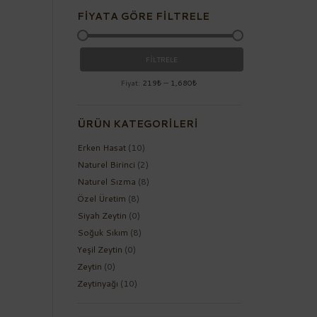
FIYATA GÖRE FILTRELE
FILTRELE
Fiyat:
219₺
—
1,680₺
ÜRÜN KATEGORILERI
Erken Hasat
(10)
Naturel Birinci
(2)
Naturel Sızma
(8)
Özel Üretim
(8)
Siyah Zeytin
(0)
Soğuk Sıkım
(8)
Yeşil Zeytin
(0)
Zeytin
(0)
Zeytinyağı
(10)