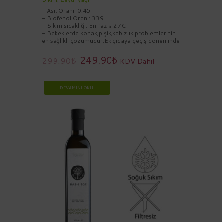
– Asit Oranı: 0,45
– Biofenol Oranı: 339
– Sıkım sıcaklığı: En fazla 27C
– Bebeklerde konak,pişik,kabızlık problemlerinin
en sağlıklı çözümüdür.Ek gıdaya geçiş döneminde
hazırlanacak sebze yemeklerine, çorbalarına bir
tatlı kaşığı zeytinyağının ilave edilmesi
249.90
₺
299.90
₺
KDV Dahil
önerilmektedir
DEVAMINI OKU