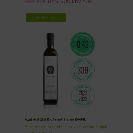
889.90
₺
900.90
₺
KDV Dahil
DEVAMINI OKU
0,45 Asit 339 Biofenol Sızma 500ML
Erken Hasat
,
Naturel Sızma
,
Özel Üretim
,
Soğuk
Sıkım
,
Zeytinyağı