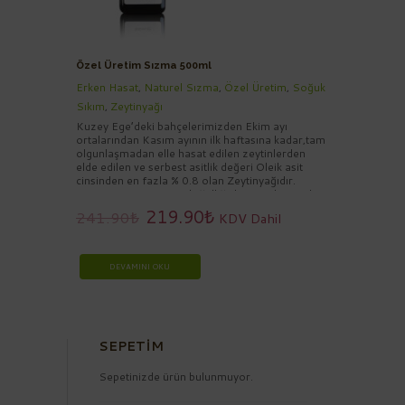
Özel Üretim Sızma 500ml
Erken Hasat
,
Naturel Sızma
,
Özel Üretim
,
Soğuk
Sıkım
,
Zeytinyağı
Kuzey Ege’deki bahçelerimizden Ekim ayı
ortalarından Kasım ayının ilk haftasına kadar,tam
olgunlaşmadan elle hasat edilen zeytinlerden
elde edilen ve serbest asitlik değeri Oleik asit
cinsinden en fazla % 0.8 olan Zeytinyağıdır.
Nefaseti, aroması ve doğallığı ile sofralarınızda
salata dahil olmak üzere tüm yemeklerinizde
219.90
₺
241.90
₺
KDV Dahil
kullanılabilir. 0,5 Litre cam şişe ambalajda
bulunmaktadır.
6lı siparişleriniz halinde set olarak gönderim
yapılabilecektir.
DEVAMINI OKU
SEPETIM
Sepetinizde ürün bulunmuyor.