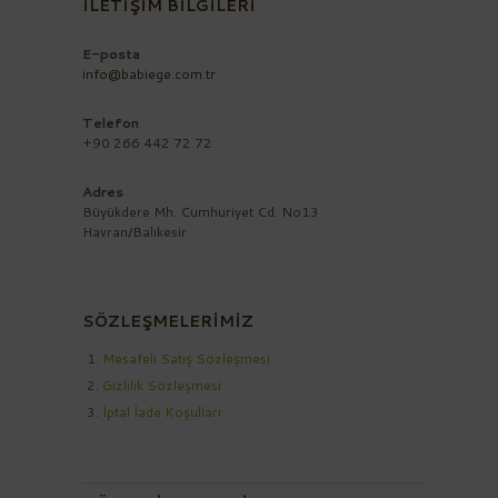
İLETİŞİM BİLGİLERİ
E-posta
info@babiege.com.tr
Telefon
+90 266 442 72 72
Adres
Büyükdere Mh. Cumhuriyet Cd. No13
Havran/Balıkesir
SÖZLEŞMELERİMİZ
Mesafeli Satış Sözleşmesi
Gizlilik Sözleşmesi
İptal İade Koşulları